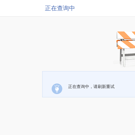
正在查询中
正在查询中，请刷新重试