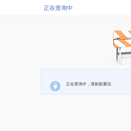
正在查询中
正在查询中，请刷新重试