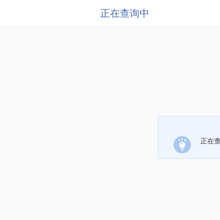
正在查询中
正在