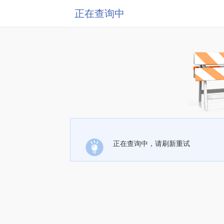
正在查询中
正在查询中，请刷新重试